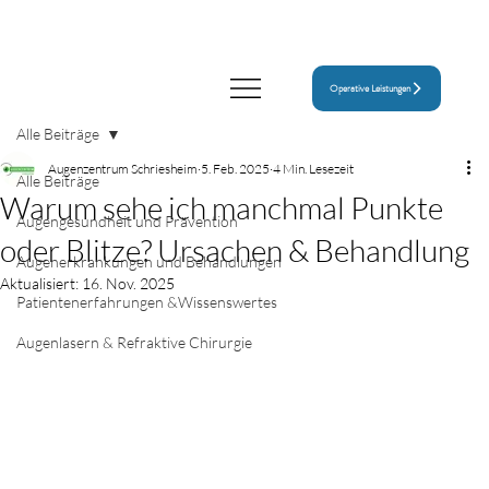
Operative Leistungen
Alle Beiträge
Augenzentrum Schriesheim
5. Feb. 2025
4 Min. Lesezeit
Alle Beiträge
Warum sehe ich manchmal Punkte
Augengesundheit und Prävention
oder Blitze? Ursachen & Behandlung
Augenerkrankungen und Behandlungen
Aktualisiert:
16. Nov. 2025
Patientenerfahrungen &Wissenswertes
Augenlasern & Refraktive Chirurgie