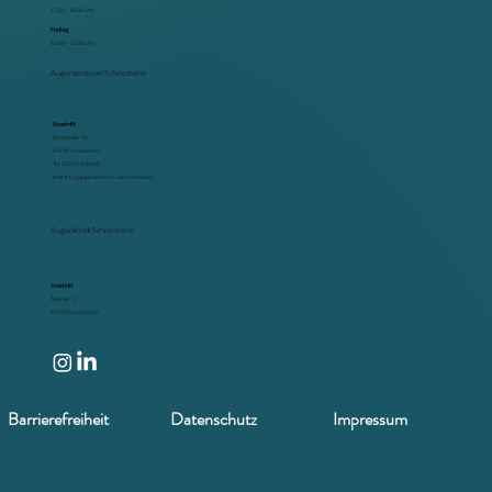
17.00 - 18.00 Uhr
Freitag
11.00 - 12.00 Uhr
Augenzentrum Schriesheim
Anschrift
Kirchstraße 16
69198 Schriesheim
Tel. 06203-108480
Mail: info@augenzentrum-schriesheim.de
Augenklinik Schriesheim
Anschrift
Talstraße 1
69198 Schriesheim
Barrierefreiheit
Datenschutz
Impressum