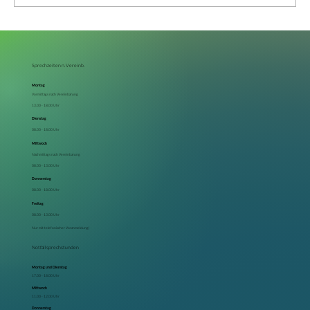
Grüner Star Symptome: Frühzeitig erkennen
und handeln
Sprechzeiten n. Vereinb.
Montag
Vormittags nach Vereinbarung
13.00 - 18.00 Uhr
Dienstag
08.00 - 18.00 Uhr
Mittwoch
Nachmittags nach Vereinbarung
08.00 - 13.00 Uhr
Donnerstag
08.00 - 18.00 Uhr
Freitag
08.00 - 13.00 Uhr
Nur mit telefonischer Voranmeldung!
Notfallsprechstunden
Montag und Dienstag
17.00 - 18.00 Uhr
Mittwoch
11.00 - 12.00 Uhr
Donnerstag