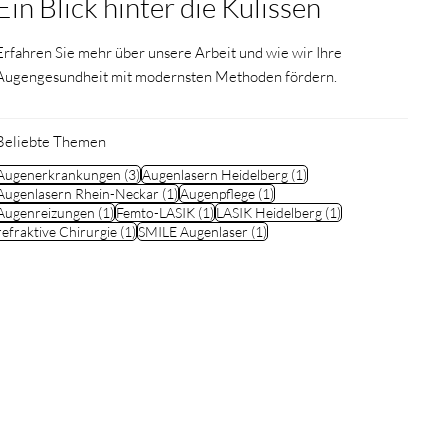
Ein Blick hinter die Kulissen
Erfahren Sie mehr über unsere Arbeit und wie wir Ihre
Augengesundheit mit modernsten Methoden fördern.
Beliebte Themen
3 Beiträge
1 Beitrag
Augenerkrankungen
(3)
Augenlasern Heidelberg
(1)
1 Beitrag
1 Beitrag
Augenlasern Rhein-Neckar
(1)
Augenpflege
(1)
1 Beitrag
1 Beitrag
1 Beitrag
Augenreizungen
(1)
Femto-LASIK
(1)
LASIK Heidelberg
(1)
1 Beitrag
1 Beitrag
refraktive Chirurgie
(1)
SMILE Augenlaser
(1)