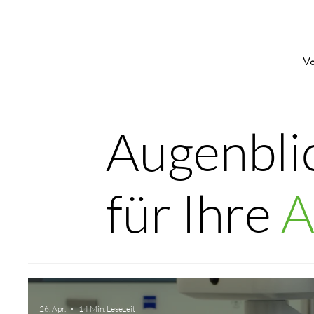
Vo
Augenblic
für Ihre
A
26. Apr.
14 Min. Lesezeit