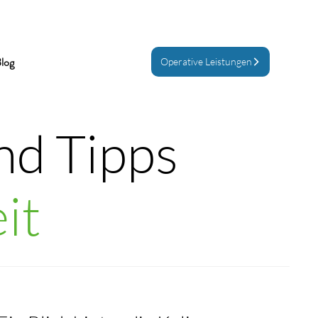
log
Operative Leistungen
nd Tipps
it